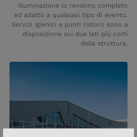
illuminazione lo rendono completo
ed adatto a qualsiasi tipo di evento.
Servizi igienici e punti ristoro sono a
disposizione sui due lati più corti
della struttura.