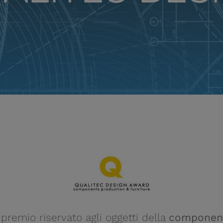
premio riservato agli oggetti della
component