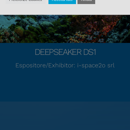
Interessante sintesi formale di tecnologie
applicate ad un mezzo che promette di esser
fortemente innovativo.
DEEPSEAKER DS1
Espositore/Exhibitor: i-space2o srl