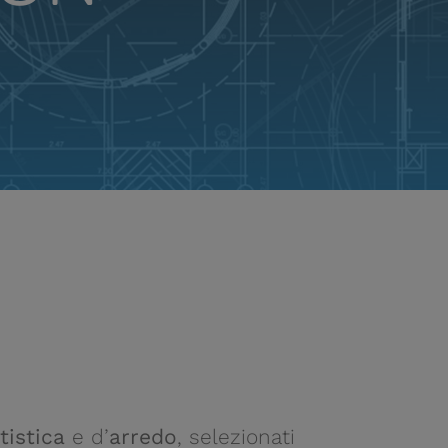
istica
e d’
arredo
, selezionati