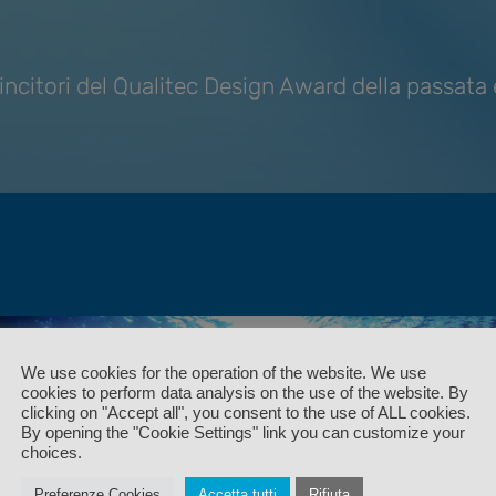
vincitori del Qualitec Design Award della passata
We use cookies for the operation of the website. We use
cookies to perform data analysis on the use of the website. By
clicking on "Accept all", you consent to the use of ALL cookies.
By opening the "Cookie Settings" link you can customize your
Vincitore/Winner QUALITEC DESIGN 2020
choices.
Motivazione/reasons
Preferenze Cookies
Accetta tutti
Rifiuta