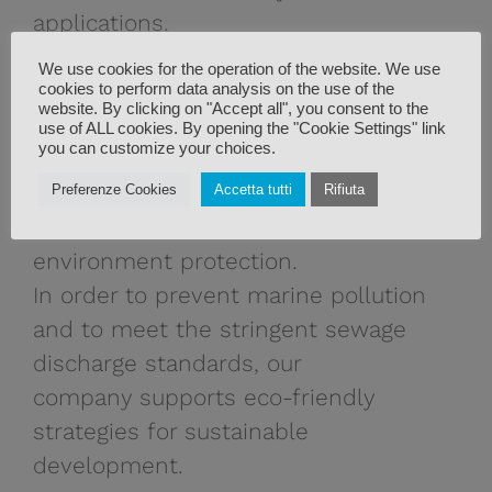
applications.
Global leader in innovation, Tecnicomar
We use cookies for the operation of the website. We use
has promoted R&D activity, finding
cookies to perform data analysis on the use of the
website. By clicking on "Accept all", you consent to the
solutions
use of ALL cookies. By opening the "Cookie Settings" link
you can customize your choices.
that meet market needs, improving its
products and facing the challenges
Preferenze Cookies
Accetta tutti
Rifiuta
related to marine
environment protection.
In order to prevent marine pollution
and to meet the stringent sewage
discharge standards, our
company supports eco-friendly
strategies for sustainable
development.