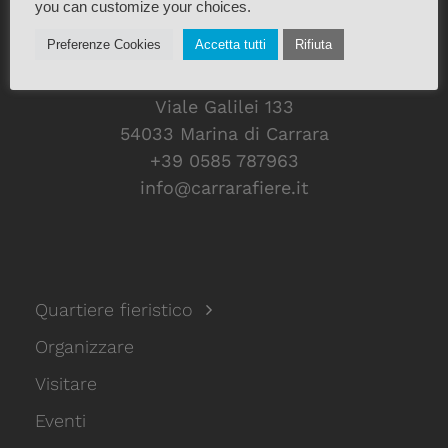
you can customize your choices.
Preferenze Cookies
Accetta tutti
Rifiuta
Viale Galilei 133
54033 Marina di Carrara
+39 0585 787963
info@carrarafiere.it
Quartiere fieristico
Organizzare
Visitare
Eventi