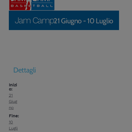
Jam Camp
21 Giugno
-
10 Luglio
Dettagli
Inizi
o:
21
Giug
no
Fine:
10
Lugli