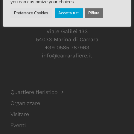
you can customize your choices.
Preferenze Cookies
Accetta tutti
Rifiuta
Viale Galilei 133
54033 Marina di Carrara
+39 0585 787963
info@carrarafiere.it
Quartiere fieristico
Organizzare
Visitare
Eventi