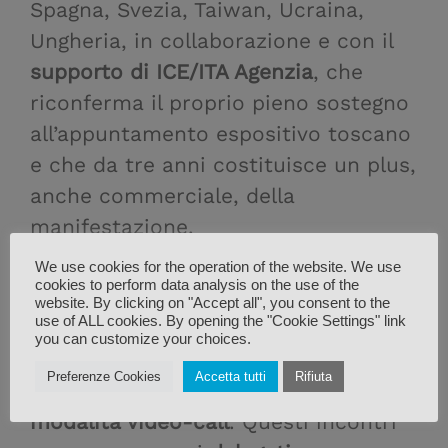
Spagna, Svezia, Taiwan, Ucraina,
Ungheria, in collaborazione e con il
supporto di ICE/ITA Agenzia
, che
riconferma il proprio pieno sostegno
all’appuntamento espositivo toscano
e che da tre anni costituisce un plus,
anche commerciale, della
manifestazione.
We use cookies for the operation of the website. We use
cookies to perform data analysis on the use of the
website. By clicking on "Accept all", you consent to the
use of ALL cookies. By opening the "Cookie Settings" link
28 delegati
saranno
in presenza
a
you can customize your choices.
Carrarafiere.
13 parteciperanno
agli
Preferenze Cookies
Accetta tutti
Rifiuta
incontri B2B
schedulati in agenda
in
modalità video-call
. Questi incontri