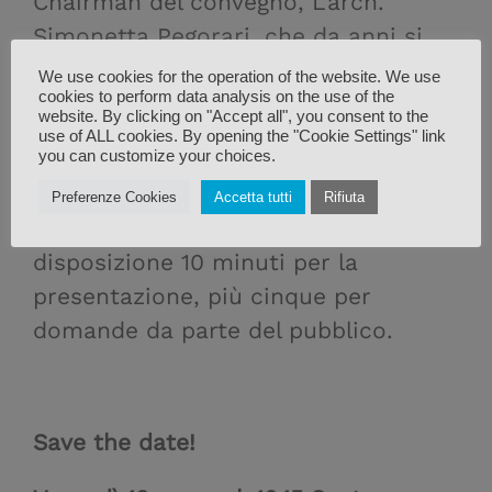
Chairman del convegno, L’arch.
Simonetta Pegorari, che da anni si
occupa di comunicazione per la
We use cookies for the operation of the website. We use
cookies to perform data analysis on the use of the
nautica e l’industria dei materiali
website. By clicking on "Accept all", you consent to the
compositi. Giornalista di Nautech,
use of ALL cookies. By opening the "Cookie Settings" link
you can customize your choices.
Jec Magazine e Macplas
Preferenze Cookies
Accetta tutti
Rifiuta
Ogni partecipante avrà a
disposizione 10 minuti per la
presentazione, più cinque per
domande da parte del pubblico.
Save the date!