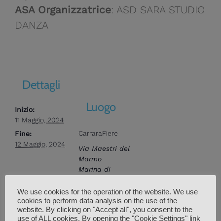
ASA Organizzatrice
: ASD SARA STUDIO
DANZA
Dettagli
Luogo
Inizio:
11 Maggio, 2024
CarraraFiere
Fine:
12 Maggio, 2024
Via Maestri del
Marmo
Marina di
Carrara
,
MS
54033
Italia
We use cookies for the operation of the website. We use
+ Google Maps
cookies to perform data analysis on the use of the
website. By clicking on "Accept all", you consent to the
Numero di
use of ALL cookies. By opening the "Cookie Settings" link