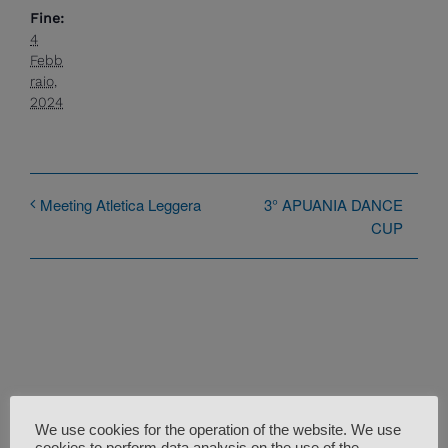
Fine:
4
Febb
raio,
2024
3° APUANIA DANCE
Meeting Atletica Leggera
CUP
We use cookies for the operation of the website. We use
cookies to perform data analysis on the use of the