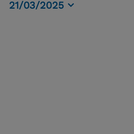
21/03/2025
21
Seleziona
la
Marzo,
data.
2025