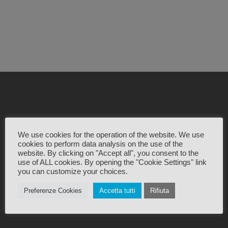
We use cookies for the operation of the website. We use
cookies to perform data analysis on the use of the
website. By clicking on "Accept all", you consent to the
Viale Galilei 133
use of ALL cookies. By opening the "Cookie Settings" link
you can customize your choices.
54033 Marina di Carrara
+39 0585 787963
Preferenze Cookies
Accetta tutti
Rifiuta
info@carrarafiere.it