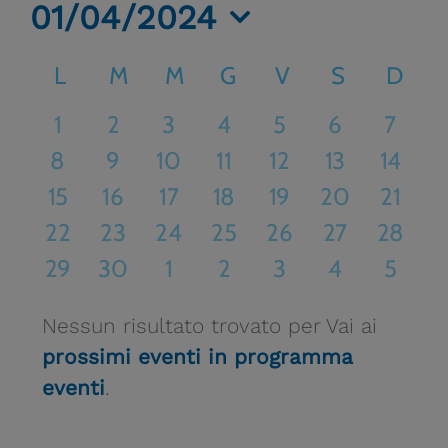
01/04/2024
Seleziona
Calendario
L
LUNEDÌ
M
MARTEDÌ
M
MERCOLEDÌ
G
GIOVEDÌ
V
VENERDÌ
S
SABATO
D
DOM
la
di
data.
0
0
0
0
0
0
0
1
2
3
4
5
6
7
eventi
eventi
eventi
eventi
eventi
eventi
eventi
Eventi
0
0
0
0
0
0
0
8
9
10
11
12
13
14
eventi
eventi
eventi
eventi
eventi
eventi
eventi
0
0
0
0
0
0
0
15
16
17
18
19
20
21
eventi
eventi
eventi
eventi
eventi
eventi
eventi
0
0
0
0
0
0
0
22
23
24
25
26
27
28
eventi
eventi
eventi
eventi
eventi
eventi
eventi
0
0
0
0
0
0
0
29
30
1
2
3
4
5
eventi
eventi
eventi
eventi
eventi
eventi
eventi
Nessun risultato trovato per Vai ai
prossimi eventi in programma
Notice
eventi
.