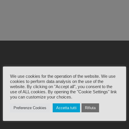
We use cookies for the operation of the website. We use
cookies to perform data analysis on the use of the
website. By clicking on "Accept all", you consent to the
Viale Galilei 133
use of ALL cookies. By opening the "Cookie Settings" link
you can customize your choices.
54033 Marina di Carrara
+39 0585 787963
Preferenze Cookies
Accetta tutti
Rifiuta
info@carrarafiere.it