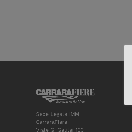
Sede Legale IMM
CarraraFiere
Viale G. Galilei 133